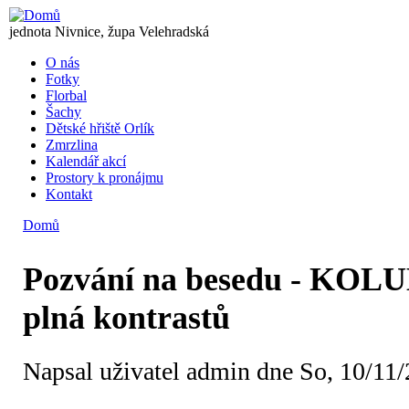
Přejít k hlavnímu obsahu
OREL
jednota Nivnice, župa Velehradská
O nás
Fotky
Hlavní menu
Florbal
Šachy
Dětské hřiště Orlík
Zmrzlina
Kalendář akcí
Prostory k pronájmu
Kontakt
Domů
Jste zde
Pozvání na besedu - KOL
plná kontrastů
Napsal uživatel
admin
dne So, 10/11/