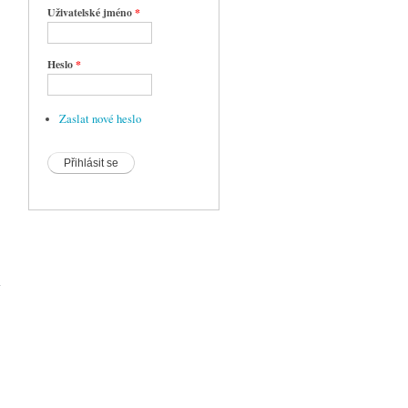
Uživatelské jméno
*
Heslo
*
Zaslat nové heslo