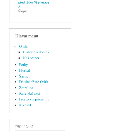
přednášku "Generace
Z"
Štěpán
Hlavní menu
O nás
Historie a dnešek
Náš prapor
Fotky
Florbal
Šachy
Dětské hřiště Orlík
Zmrzlina
Kalendář akcí
Prostory k pronájmu
Kontakt
Přihlášení