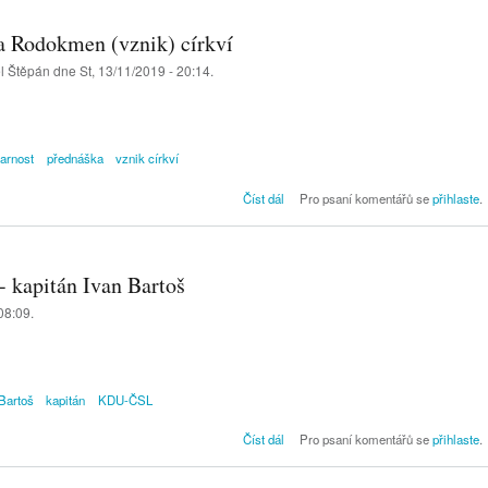
a Rodokmen (vznik) církví
el
Štěpán
dne St, 13/11/2019 - 20:14.
farnost
přednáška
vznik církví
Pozvání na přednášku na t
Číst dál
Pro psaní komentářů se
přihlaste
.
Rodokmen (vznik) cír
 kapitán Ivan Bartoš
08:09.
Bartoš
kapitán
KDU-ČSL
Pod plachtami kolem Evropy - kap
Číst dál
Pro psaní komentářů se
přihlaste
.
Ivan Ba