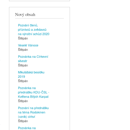
Nový obsah
Pozvání členů,
příznivců a zvědavců
na výroční schůzi 2020
Štěpán
Veselé Vánoce
Štěpán
éma
Pozvánka na Církevní
kví
silvestr
Štěpán
Mikulášská besídku
2019
Štěpán
Pozvánka na
přednášku KDU-ČSL -
Květena Bílých Karpat
Štěpán
Pozvání na přednášku
na téma Rodokmen
itán
(vznik) církví
Štěpán
rtoš
Pozvánka na