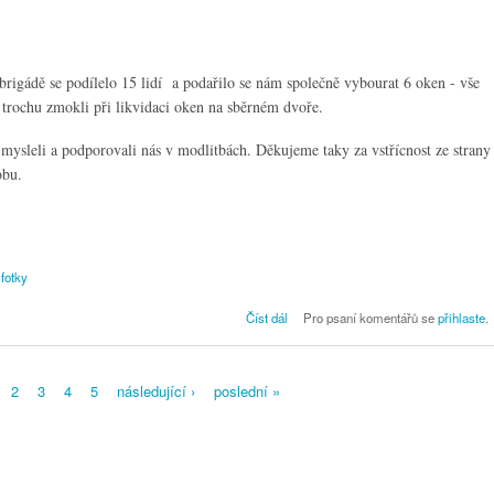
brigádě se podílelo 15 lidí a podařilo se nám společně vybourat 6 oken - vše
trochu zmokli při likvidaci oken na sběrném dvoře.
mysleli a podporovali nás v modlitbách. Děkujeme taky za vstřícnost ze strany
obu.
fotky
Brigáda - Výměna oken I.
Číst dál
Pro psaní komentářů se
přihlaste
.
2
3
4
5
následující ›
poslední »