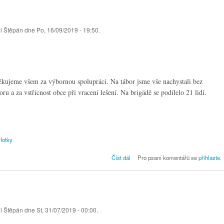
el
Štěpán
dne Po, 16/09/2019 - 19:50.
Děkujeme všem za výbornou spolupráci. Na tábor jsme vše nachystali bez
 a za vstřícnost obce při vracení lešení. Na brigádě se podílelo 21 lidí.
fotky
Brigáda - Výměna oken II.
Číst dál
Pro psaní komentářů se
přihlaste
.
el
Štěpán
dne St, 31/07/2019 - 00:00.