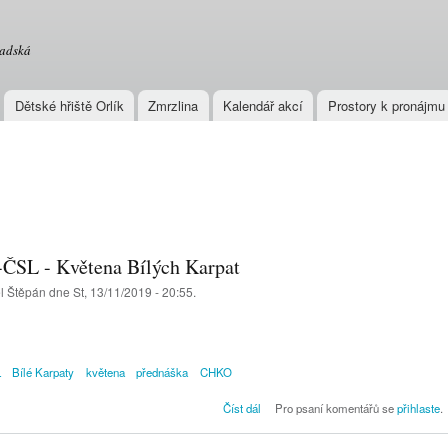
Přejít k
hlavnímu
radská
obsahu
Dětské hřiště Orlík
Zmrzlina
Kalendář akcí
Prostory k pronájmu
ČSL - Květena Bílých Karpat
el
Štěpán
dne St, 13/11/2019 - 20:55.
L
Bílé Karpaty
květena
přednáška
CHKO
Pozvánka na přednášku KDU-ČS
Číst dál
Pro psaní komentářů se
přihlaste
.
Květena Bílých Kar