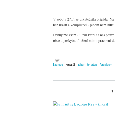
V sobotu 27.7. se uskutečnila brigáda. Na 
bez úrazu a komplikací - jenom nám kluci 
Děkujeme všem - i těm kteří na nás pouze 
obce a poskytnutí lešení mimo pracovní d
Tags:
Nivnice
kinosál
tábor
brigáda
fotoalbum
1
Stránky