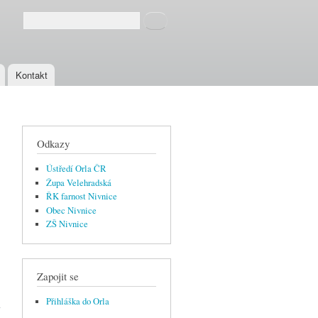
Hledat
Vyhledávání
Kontakt
Odkazy
Ústředí Orla ČR
Župa Velehradská
ŘK farnost Nivnice
Obec Nivnice
ZŠ Nivnice
Zapojit se
L -
pat
Přihláška do Orla