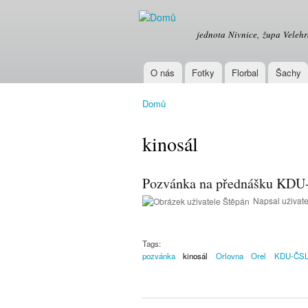
OREL
jednota Nivnice, župa Veleh
O nás
Fotky
Florbal
Šachy
Hlavní menu
Domů
Jste zde
kinosál
Pozvánka na přednášku KDU-
Napsal uživat
Tags:
pozvánka
kinosál
Orlovna
Orel
KDU-ČS