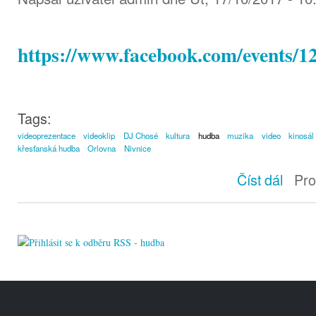
https://www.facebook.com/events/
Tags:
videoprezentace
videoklip
DJ Chosé
kultura
hudba
muzika
video
kinosál
křesťanská hudba
Orlovna
Nivnice
Po
Číst dál
Pro