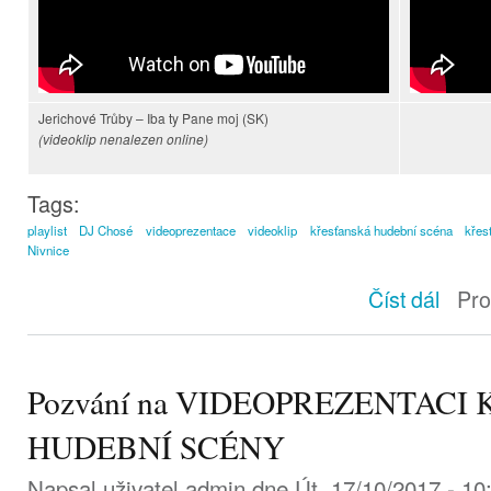
Jerichové Trůby – Iba ty Pane moj (SK)
(videoklip nenalezen online)
Tags:
playlist
DJ Chosé
videoprezentace
videoklip
křesťanská hudební scéna
křes
Nivnice
Playlis
Číst dál
Pro
Pozvání na VIDEOPREZENTACI
HUDEBNÍ SCÉNY
Napsal uživatel
admin
dne Út, 17/10/2017 - 10