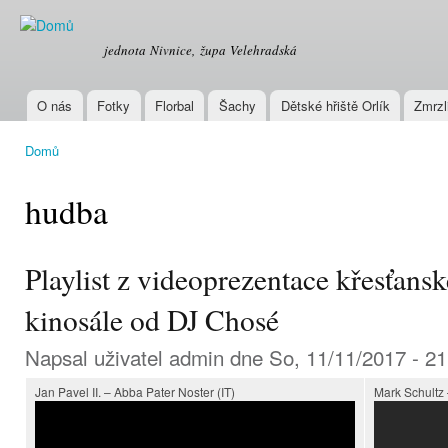
Přej
hla
OREL
jednota Nivnice, župa Velehradská
obs
O nás
Fotky
Florbal
Šachy
Dětské hřiště Orlík
Zmrzl
Hlavní menu
Domů
Jste zde
hudba
Playlist z videoprezentace křesťans
kinosále od DJ Chosé
Napsal uživatel
admin
dne So, 11/11/2017 - 21
Jan Pavel II. – Abba Pater Noster (IT)
Mark Schultz