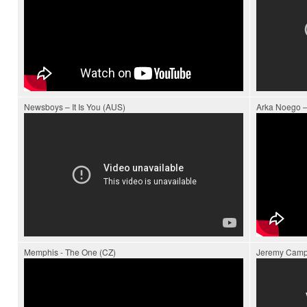
Newsboys – It Is You (AUS)
Arka Noego – 
Memphis - The One (CZ)
Jeremy Camp