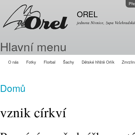
Pře
OREL
jednota Nivnice, župa Velehradská
Hlavní menu
O nás
Fotky
Florbal
Šachy
Dětské hřiště Orlík
Zmrzli
Domů
vznik církví