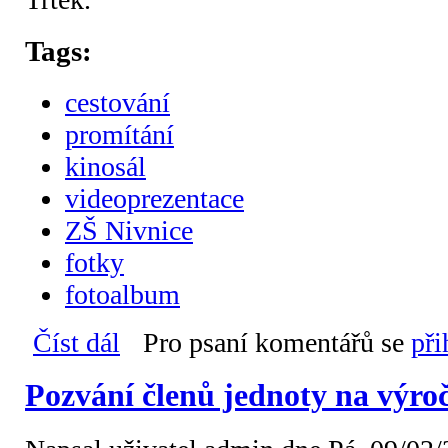
Tags:
cestování
promítání
kinosál
videoprezentace
ZŠ Nivnice
fotky
fotoalbum
Číst dál
Promítání pro žáky ZŠ Nivnice o cestování v Ameri
Pro psaní komentářů se
při
Pozvání členů jednoty na výroč