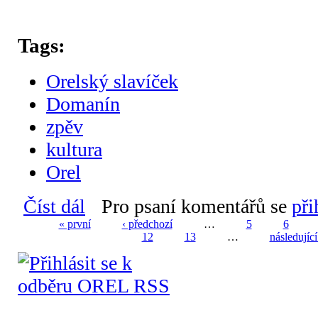
Tags:
Orelský slavíček
Domanín
zpěv
kultura
Orel
Číst dál
Orelský slavíček - Carousošou 2018
Pro psaní komentářů se
při
« první
‹ předchozí
…
5
6
12
13
…
následující
Stránky