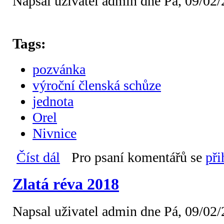
Napsal uživatel
admin
dne Pá, 09/02/
Tags:
pozvánka
výroční členská schůze
jednota
Orel
Nivnice
Číst dál
Pozvání členů jednoty na výroční schůzi 2018
Pro psaní komentářů se
při
Zlatá réva 2018
Napsal uživatel
admin
dne Pá, 09/02/