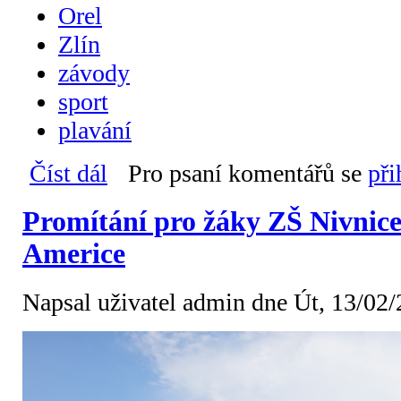
Orel
Zlín
závody
sport
plavání
Číst dál
Župní orelské závody v plavání
Pro psaní komentářů se
při
Promítání pro žáky ZŠ Nivnice 
Americe
Napsal uživatel
admin
dne Út, 13/02/