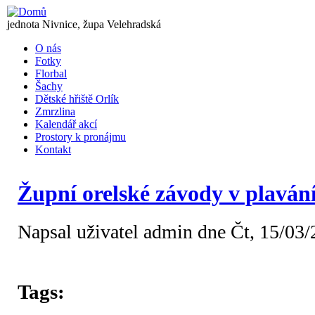
Přejít k hlavnímu obsahu
jednota Nivnice, župa Velehradská
OREL
O nás
Fotky
Hlavní menu
Florbal
Šachy
Dětské hřiště Orlík
Zmrzlina
Kalendář akcí
Prostory k pronájmu
Kontakt
Župní orelské závody v plaván
Napsal uživatel
admin
dne Čt, 15/03/
Tags: