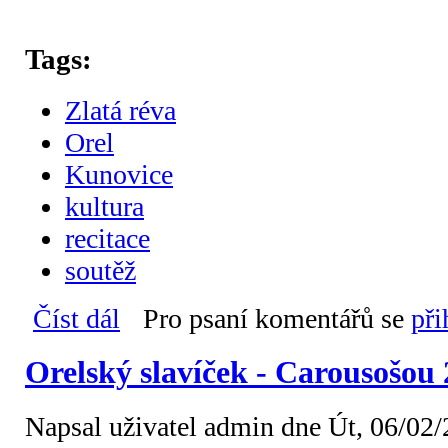
Tags:
Zlatá réva
Orel
Kunovice
kultura
recitace
soutěž
Číst dál
Zlatá réva 2018
Pro psaní komentářů se
při
Orelský slavíček - Carousošou
Napsal uživatel
admin
dne Út, 06/02/