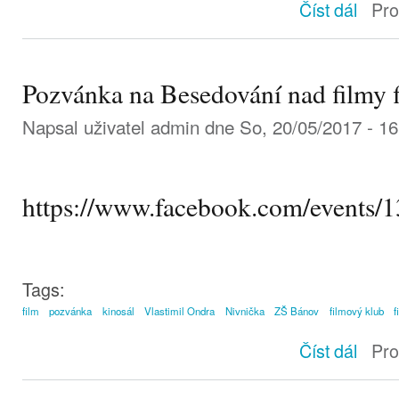
Zlatá rév
Číst dál
Pro
Pozvánka na Besedování nad filmy 
Napsal uživatel
admin
dne So, 20/05/2017 - 16
https://www.facebook.com/events
Tags:
film
pozvánka
kinosál
Vlastimil Ondra
Nivnička
ZŠ Bánov
filmový klub
f
Pozvánka
Číst dál
Pro