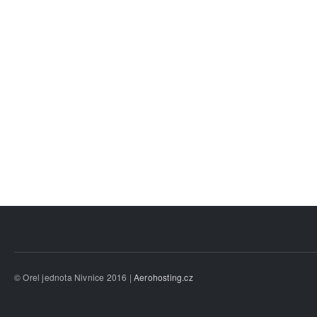
© Orel jednota Nivnice 2016 |
Aerohosting.cz