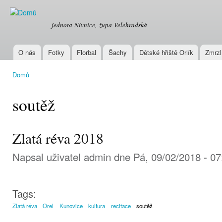
Přej
hla
OREL
jednota Nivnice, župa Velehradská
obs
O nás
Fotky
Florbal
Šachy
Dětské hřiště Orlík
Zmrzl
Hlavní menu
Domů
Jste zde
soutěž
Zlatá réva 2018
Napsal uživatel
admin
dne Pá, 09/02/2018 - 07
Tags:
Zlatá réva
Orel
Kunovice
kultura
recitace
soutěž