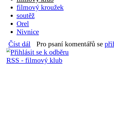
filmový kroužek
soutěž
Orel
Nivnice
Číst dál
Pozvánka na Besedování nad filmy filmových krou
Pro psaní komentářů se
při