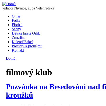
Přejít k hlavnímu obsahu
OREL
jednota Nivnice, župa Velehradská
O nás
Fotky
Hlavní menu
Florbal
Šachy
Dětské hřiště Orlík
Zmrzlina
Kalendář akcí
Prostory k pronájmu
Kontakt
Domů
Jste zde
filmový klub
Pozvánka na Besedování nad f
kroužků